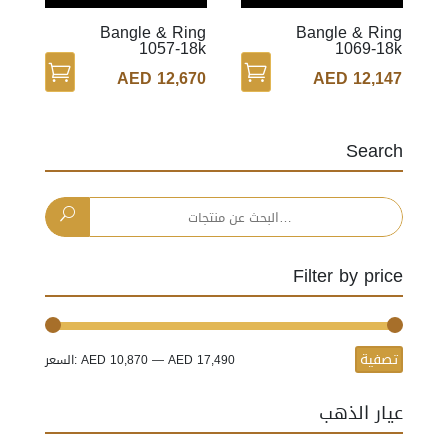
Bangle & Ring
Bangle & Ring
1057-18k
1069-18k
AED
12,670
AED
12,147
Search
البحث
عن:
Filter by price
تصفية
أدنى
أعلى
AED 17,490
—
AED 10,870
السعر:
سعر
سعر
عيار الذهب