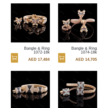
Bangle & Ring
Bangle & Ring
1072-18k
1074-18k
AED
17,484
AED
14,705