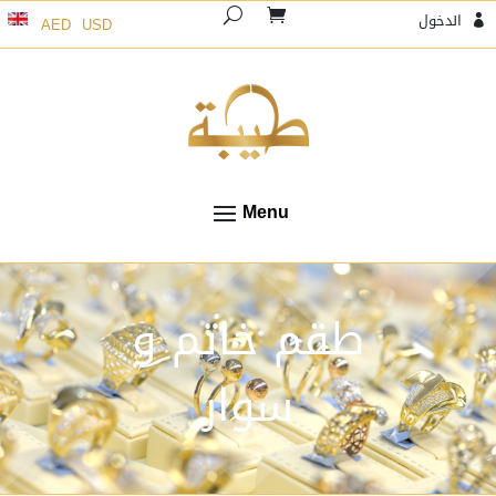
الدخول
AED
USD

طقم خاتم و
سوار