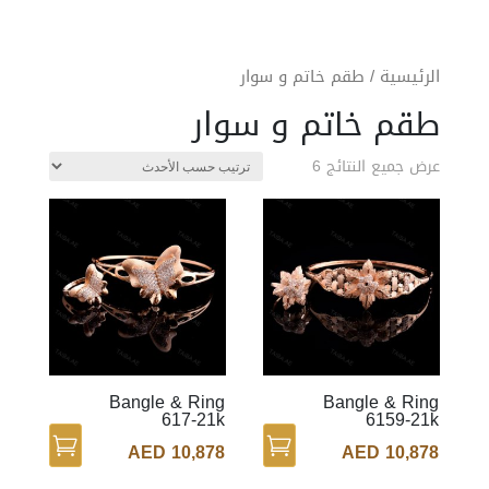
الرئيسية
/ طقم خاتم و سوار
طقم خاتم و سوار
عرض جميع النتائج 6
Bangle & Ring
Bangle & Ring
617-21k
6159-21k
AED
10,878
AED
10,878