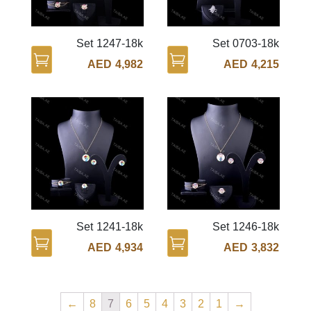
Set 1247-18k
Set 0703-18k
AED
4,982
AED
4,215
Set 1241-18k
Set 1246-18k
AED
4,934
AED
3,832
←
8
7
6
5
4
3
2
1
→