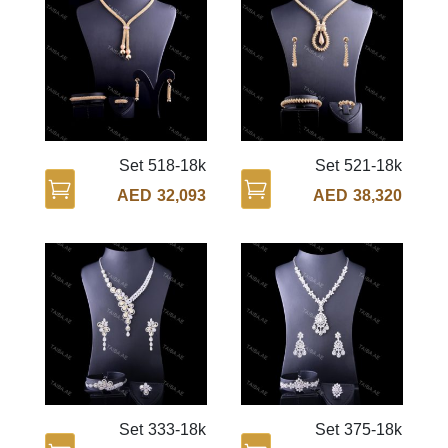
Set 518-18k
Set 521-18k
AED
32,093
AED
38,320
Set 333-18k
Set 375-18k