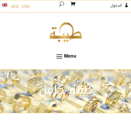
الدخول
AED
USD

طقم كامل