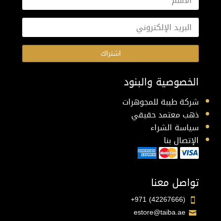
اشتراك
الخصوصية والبنود
شركة طيبة للمجوهرات
ذهب معتمد حقيقي
سياسة الشراء
الإتصال بنا
تواصل معنا
+971 (42267666)

estore@taiba.ae
