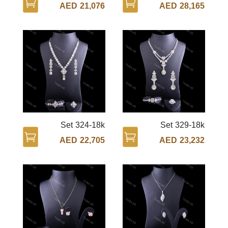
AED
21,076
AED
28,165
Set 324-18k
Set 329-18k
AED
22,705
AED
23,232