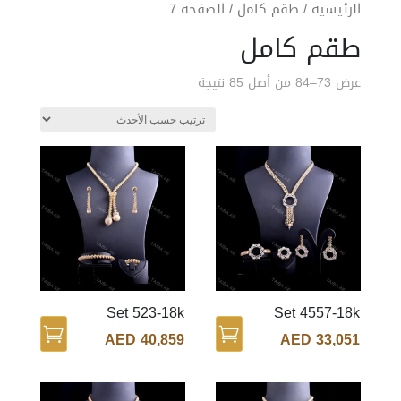
الرئيسية
/
طقم كامل
/ الصفحة 7
طقم كامل
عرض 73–84 من أصل 85 نتيجة
Set 523-18k
Set 4557-18k
AED
40,859
AED
33,051