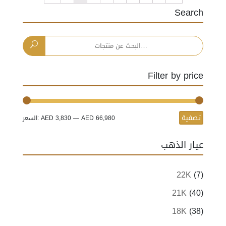
Search
البحث
عن:
Filter by price
تصفية
أدنى
أعلى
AED 66,980
—
AED 3,830
السعر:
سعر
سعر
عيار الذهب
22K
(7)
21K
(40)
18K
(38)