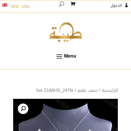
الدخول
AED
USD

الرئيسية
/
نصف طقم
/ Set Z18AHS_2476r