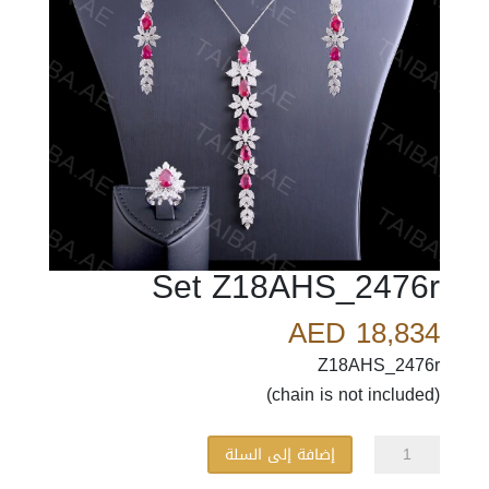
Set Z18AHS_2476r
AED
18,834
Z18AHS_2476r
(chain is not included)
كمية
إضافة إلى السلة
Set