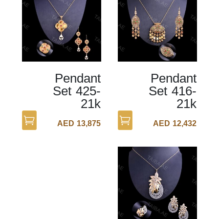
Pendant
Pendant
Set 425-
Set 416-
21k
21k
AED
13,875
AED
12,432