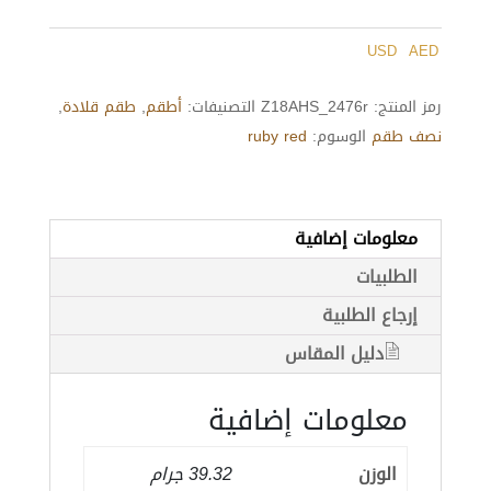
Z18AHS_2476r
USD
AED
رمز المنتج:
Z18AHS_2476r
التصنيفات:
أطقم
,
طقم قلادة
,
نصف طقم
الوسوم:
ruby red
معلومات إضافية
الطلبيات
إرجاع الطلبية
دليل المقاس
معلومات إضافية
الوزن
39.32 جرام